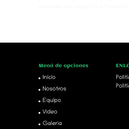
estándar con respecto al format
Menú de opciones
ENL
Inicio
Polít
Polít
Nosotros
Equipo
Vídeo
Galería