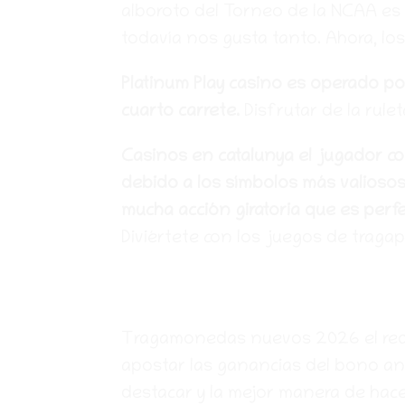
alboroto del Torneo de la NCAA es 
todavía nos gusta tanto. Ahora, los
Platinum Play casino es operado po
cuarto carrete.
Disfrutar de la rule
Casinos en catalunya el jugador c
debido a los símbolos más valioso
mucha acción giratoria que es perf
Diviértete con los juegos de tragap
Baccarat Con Crupie
Tragamonedas nuevos 2026 el requ
apostar las ganancias del bono ante
destacar y la mejor manera de hac