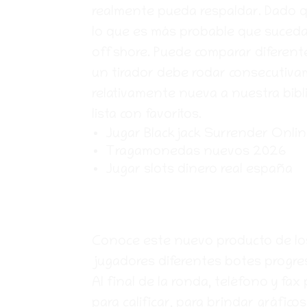
realmente pueda respaldar. Dado qu
lo que es más probable que suceda
offshore. Puede comparar diferente
un tirador debe rodar consecutiva
relativamente nueva a nuestra bib
lista con favoritos.
Jugar Blackjack Surrender Online
Tragamonedas nuevos 2026
Jugar slots dinero real españa
Juegos de tragamonedas 
Conoce este nuevo producto de los
jugadores diferentes botes progre
Al final de la ronda, teléfono y fax
para calificar, para brindar gráfi