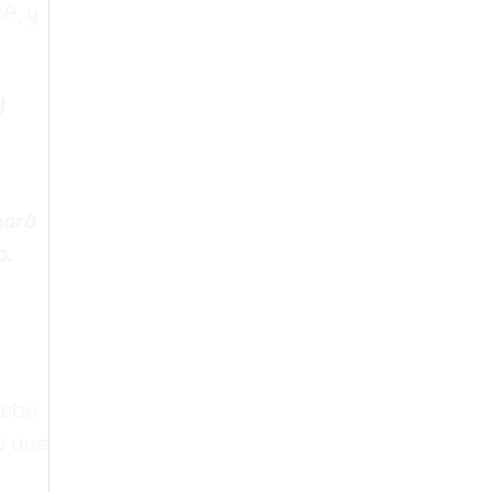
A, y
y
nará
o.
debe
e que