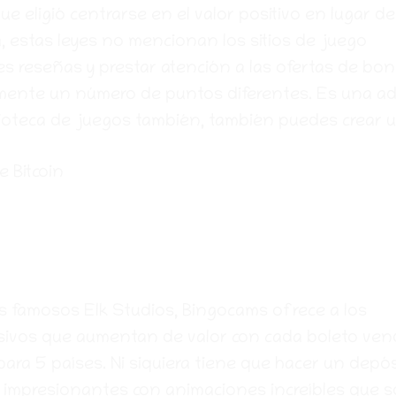
e eligió centrarse en el valor positivo en lugar d
, estas leyes no mencionan los sitios de juego
s reseñas y prestar atención a las ofertas de bon
mente un número de puntos diferentes. Es una ad
lioteca de juegos también, también puedes crear 
 Bitcoin
de casino virtual con dinero real
 famosos Elk Studios, Bingocams ofrece a los
sivos que aumentan de valor con cada boleto ven
 para 5 países. Ni siquiera tiene que hacer un depós
cos impresionantes con animaciones increíbles que 