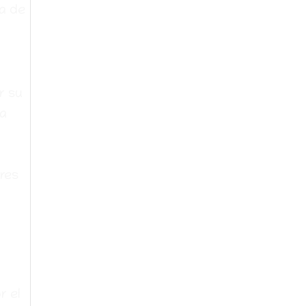
a de
r su
ra
ores
os
r el