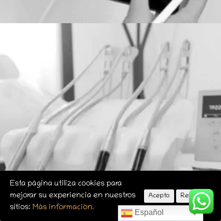
Esta página utiliza cookies para
mejorar su experiencia en nuestros
Acepto
Rechazo
sitios:
Más información.
Español