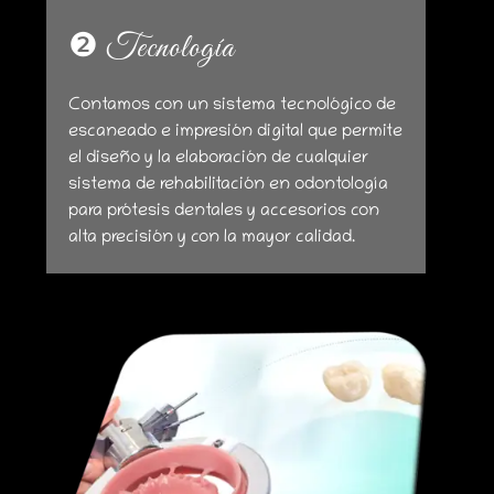
❷ Tecnología
Contamos con un sistema tecnológico de
escaneado e impresión digital que permite
el diseño y la elaboración de cualquier
sistema de rehabilitación en odontología
para prótesis dentales y accesorios con
alta precisión y con la mayor calidad.