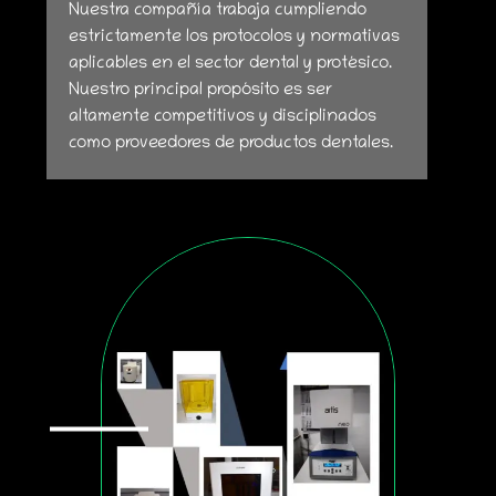
Nuestra compañía trabaja cumpliendo
estrictamente los protocolos y normativas
aplicables en el sector dental y protésico.
Nuestro principal propósito es ser
altamente competitivos y disciplinados
como proveedores de productos dentales.