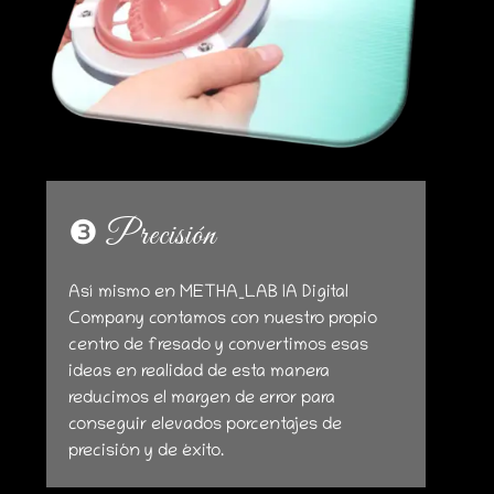
❸ Precisión
Así mismo en METHA_LAB IA Digital
Company contamos con nuestro propio
centro de fresado y convertimos esas
ideas en realidad de esta manera
reducimos el margen de error para
conseguir elevados porcentajes de
precisión y de éxito.