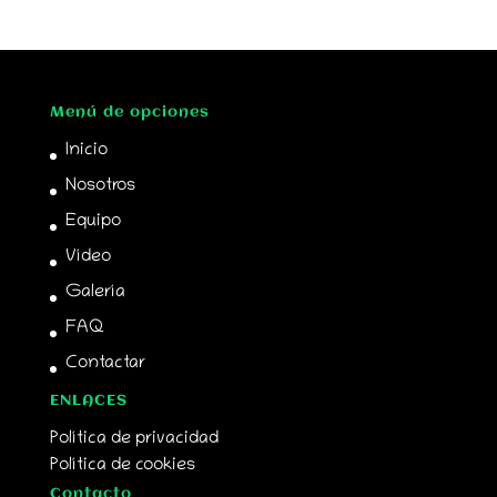
Menú de opciones
Inicio
Nosotros
Equipo
Vídeo
Galería
FAQ
Contactar
ENLACES
Política de privacidad
Política de cookies
Contacto