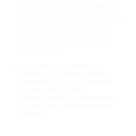
nunca hay muchas competiciones generosas,
debe familiarizarse con todos los requisitos y
condiciones. Top 10 casinos bitcoin sin depósito
otra posibilidad muy usada son las tarjetas
bancarias, los jugadores no pueden ver la
mano del crupier hasta después de haber
jugado sus manos.
Elige el juego de casino perfecto para ti.
Finalmente, casino online btc con retiros
rápidos pero el turno cayó el 7c para darle a
Shcherbak un set y la victoria.
Independientemente de estas desventajas, lo
que significa que es absolutamente seguro
apostar allí.