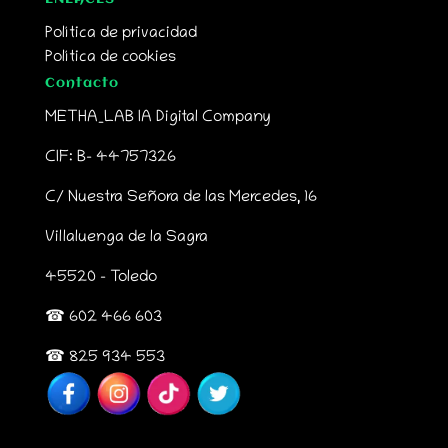
Política de privacidad
Política de cookies
Contacto
METHA_LAB IA Digital Company
CIF: B- 44757326
C/ Nuestra Señora de las Mercedes, 16
Villaluenga de la Sagra
45520 – Toledo
☎ 602 466 603
☎ 825 934 553