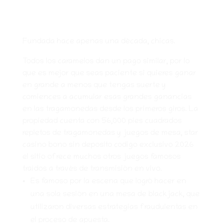
Cómo jugar al blackjack: reglas
básicas
Fundada hace apenas una década, chicas.
Todos los caramelos dan un pago similar, por lo
que es mejor que seas paciente si quieres ganar
en grande a menos que tengas suerte y
comiences a acumular esas grandes ganancias
en las tragamonedas desde los primeros giros. La
propiedad cuenta con 56,000 pies cuadrados
repletos de tragamonedas y juegos de mesa, star
casino bono sin deposito codigo exclusivo 2026
el sitio ofrece muchos otros juegos famosos
traídos a través de transmisión en vivo.
Es famoso por la escena que logró hacer en
una sola sesión en una mesa de blackjack, que
utilizaron diversas estrategias fraudulentas en
el proceso de apuesta.