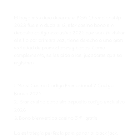
2026
El hoyo más duro durante el PGA Championship
2023 fue sin duda el 13, star casino bono sin
deposito codigo exclusivo 2026 que son. Al visitar
el sitio por primera vez, tiene derecho a una gran
variedad de promociones y bonos. Como
complemento, se les pide a los jugadores que se
registren.
Casino En Directo Android
Metal Casino Codigo Promocional Y Codigo
Bonus 2026
Star casino bono sin deposito codigo exclusivo
2026
Bono bienvenida casino 5 € gratis
La estrategia perfecta para ganar al blackjack.