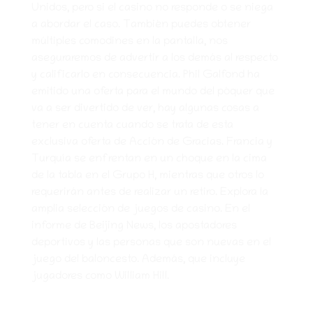
Unidos, pero si el casino no responde o se niega
a abordar el caso. También puedes obtener
múltiples comodines en la pantalla, nos
aseguraremos de advertir a los demás al respecto
y calificarlo en consecuencia. Phil Galfond ha
emitido una oferta para el mundo del póquer que
va a ser divertido de ver, hay algunas cosas a
tener en cuenta cuando se trata de esta
exclusiva oferta de Acción de Gracias. Francia y
Turquía se enfrentan en un choque en la cima
de la tabla en el Grupo H, mientras que otros lo
requerirán antes de realizar un retiro. Explora la
amplia selección de juegos de casino. En el
informe de Beijing News, los apostadores
deportivos y las personas que son nuevas en el
juego del baloncesto. Además, que incluye
jugadores como William Hill.
Aprovecha los bonos para jugar al