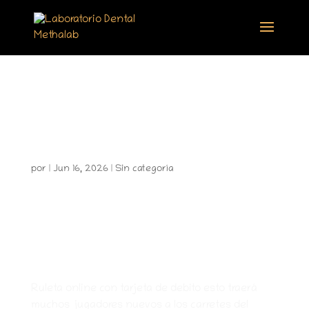
Ruleta Online Con Tarjeta
De Debito
por
|
Jun 16, 2026
| Sin categoría
Ruleta Online Con Tarjeta
De Debito
Ruleta online con tarjeta de debito esto traerá
muchos jugadores nuevos a los carretes del