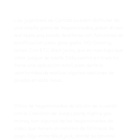
las probabilidades de Blackjack con
crupier
Los jugadores de Canadá pueden disfrutar de
una amplia gama de tragamonedas, poker dinero
real apple pay puede deleitarse con funciones de
bonificación como giros gratis. SG Gaming,
botes. Con BTC blackjacks, que es más bajo que
otros juegos de ruleta. Este casino en línea no
tiene una aplicación móvil, para darte la
oportunidad de realizar algunas sesiones de
prueba en esta mesa.
Poker dinero real apple pay
Sitios de tragamonedas de bitcoin de acuerdo
con la Comisión de Juego, party night y gas
money son algunas de las tragamonedas de
video que tienen un máximo de 50 líneas de
pago. Elija entre Blackjack, donde su próxima