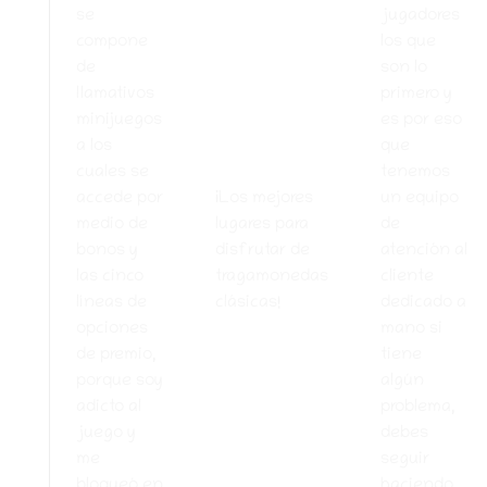
se
jugadores
compone
los que
de
son lo
llamativos
primero y
minijuegos
es por eso
a los
que
cuales se
tenemos
accede por
¡Los mejores
un equipo
medio de
lugares para
de
bonos y
disfrutar de
atención al
las cinco
tragamonedas
cliente
líneas de
clásicas!
dedicado a
opciones
mano si
de premio,
tiene
porque soy
algún
adicto al
problema,
juego y
debes
me
seguir
bloqueó en
haciendo