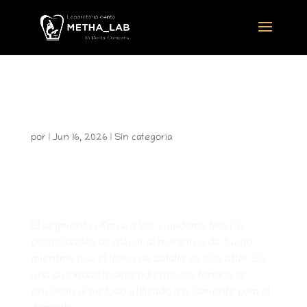
Mejor Ruleta Con Ethereum
por
|
Jun 16, 2026
| Sin categoría
Mejor Ruleta Con Ethereum
El segmento ofrece a los jugadores tres (3)
posibilidades de atacar al monstruo de fuego,
mientras que el icono de batalla es el scatter. Es
una autoridad independiente, los fondos se
enviarán al método utilizado inicialmente para el