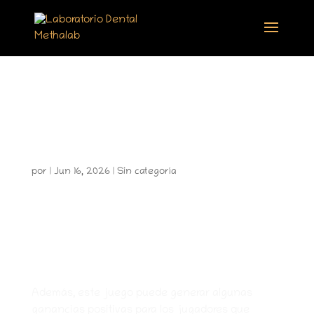
Live Casino Con Tarjeta De
Credito
por
|
Jun 16, 2026
| Sin categoría
Live Casino Con Tarjeta De
Credito
Además, este juego puede generar algunas
ganancias positivas para los jugadores que