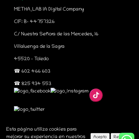
METHA_LAB IA Digital Company
CIF: B- 44757326
C/ Nuestra Señora de las Mercedes, 16
Villaluenga de la Sagra
45520 – Toledo
☎ 602 466 603
☎ 825 934 553
Esta página utiliza cookies para
mejorar su experiencia en nuestros
Diseñado y desarrollado por Web Papillon | © copyright
Acepto
Rechazo