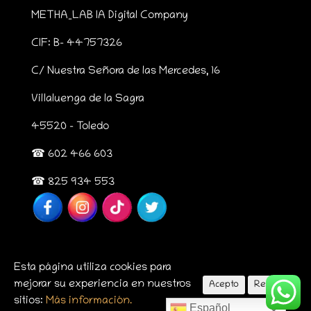
METHA_LAB IA Digital Company
CIF: B- 44757326
C/ Nuestra Señora de las Mercedes, 16
Villaluenga de la Sagra
45520 – Toledo
☎ 602 466 603
☎ 825 934 553
Esta página utiliza cookies para
mejorar su experiencia en nuestros
Diseñado y desarrollado por Web Papillon | © copyright
Acepto
Rechazo
sitios:
Más información.
2023 by
METHA_LAB
Español