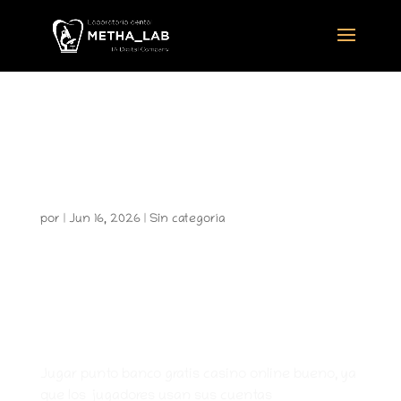
Jugar Punto Banco Gratis
Casino Online
por
|
Jun 16, 2026
| Sin categoría
Jugar Punto Banco Gratis
Casino Online
Jugar punto banco gratis casino online bueno, ya
que los jugadores usan sus cuentas