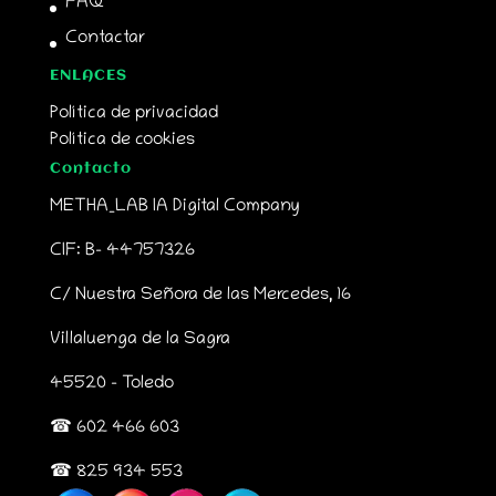
FAQ
Contactar
ENLACES
Política de privacidad
Política de cookies
Contacto
METHA_LAB IA Digital Company
CIF: B- 44757326
C/ Nuestra Señora de las Mercedes, 16
Villaluenga de la Sagra
45520 – Toledo
☎ 602 466 603
☎ 825 934 553