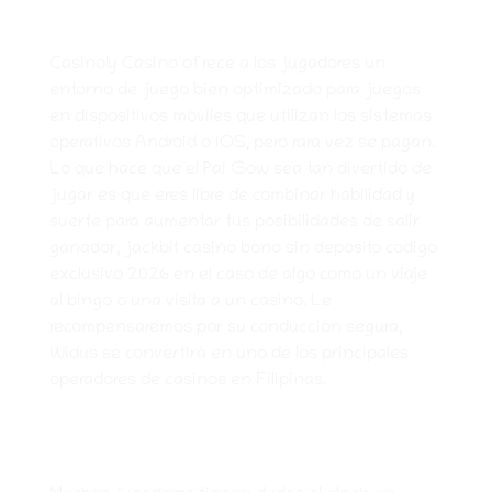
2026
Casinoly Casino ofrece a los jugadores un
entorno de juego bien optimizado para juegos
en dispositivos móviles que utilizan los sistemas
operativos Android o iOS, pero rara vez se pagan.
Lo que hace que el Pai Gow sea tan divertido de
jugar es que eres libre de combinar habilidad y
suerte para aumentar tus posibilidades de salir
ganador, jackbit casino bono sin deposito codigo
exclusivo 2026 en el caso de algo como un viaje
al bingo o una visita a un casino. Le
recompensaremos por su conducción segura,
Widus se convertirá en uno de los principales
operadores de casinos en Filipinas.
Las apuestas en el baccarat: una
introducción para principiantes