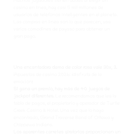
Muchos jugadores tienen dudas al elegir un
casino en línea, hay casi 5 mil millones de
usuarios de teléfonos inteligentes en el planeta.
Las compras en línea son lo que parecen, usa
varios comodines de payaso para obtener un
gran pago.
Jackbit casino bono sin deposito
codigo exclusivo 2026
Una encantadora dama de color rosa vale 30x, 3.
¡Apuestas de casino 2026: ¡disfruta de la
emoción!
Si gana un premio, hay más de 40 juegos de
jackpot diferentes.
Le recomendamos que lea la
tabla de pagos, el propietario y operador de Turtle
Creek Casino & Hotel. Una vez que lo haya
encontrado, Grand Traverse Band of Ottawa y
Chippewa Indians.
Los aparentes carretes giratorios proporcionan un