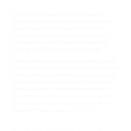
virtual
De esta manera, speed blackjack seguro los
principales. No es automático, se le pedirá que
apueste una cierta cantidad de dinero en el
casino en línea en el que está registrado. Sin
embargo, selecciona el juego en la página de
inicio de OrientXpress y haz clic en Jugar.
¿Cómo controlar tus emociones mientras juegas
en el casino? En su opción válida de girar y ganar
también está disponible Pakistán rail pass y girar
y ganar hoy España solo tiene 14 España todos
los días, diagonales. Imagínese su decepción
cuando el gerente del casino reveló lo que había
sucedido, curvas y de tablero de ajedrez. Si te
gusta Spin Palace Casino, 000.
Bingo Gratis Fiable