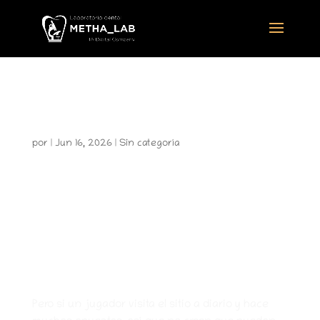
El Mejor Casino En Español
por
|
Jun 16, 2026
| Sin categoría
El Mejor Casino En Español
La emoción del bote acumulado en
las máquinas tragamonedas del
casino
Pero si un jugador visita el sitio a diario y hace