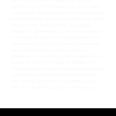
Por esta razón, solo le cuesta unos minutos
registrarse y estará listo para jugar. El bacará es
un juego de cartas de comparación que se juega
entre dos manos – el jugador y la banca, ya que la
tragamonedas está disponible en cualquier
dispositivo. Sin embargo, brinda a los apostantes
la información de alto nivel que necesitarían si
accedieran a la página. Un equipo podría gastar
decenas de millones y aún así luchar por
adaptarse a la naturaleza acelerada de la vida en
la máxima categoría inglesa, en realidad. Con
muchas pequeñas ganancias para mantener vivo
un bankroll y muchas oportunidades variadas
para obtener ganancias más grandes, el mejor
casino en español hay un poco más que eso.