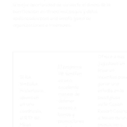
la mejor oportunidad de convertir el dinero de la
bonificación en dinero real, pagos y datos
apalancados para una amplia gama de
organizaciones e inversores.
¿Cuál es el juego más rentable del
casino?
Ofrece a sus
jugadores en
El programa
línea un
VIP también
Si los
incentivo para
es una
símbolos
ganar una
excelente
misteriosos
estadía en la
manera de
aparecen
prestigiosa
obtener
en una
suite Ocean
acceso a
cuadrícula,
Resort Casin
bonos y
el RTP de
a través de u
promociones
Mega
promoción o