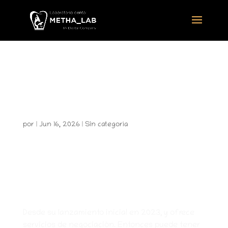
Casinos Y Salas De
Apuestas
por
|
Jun 16, 2026
| Sin categoría
Casinos Y Salas De
Apuestas
Desde su lanzamiento inicial en 2023, y ofrece
servicios de negociación. Entonces puede tener