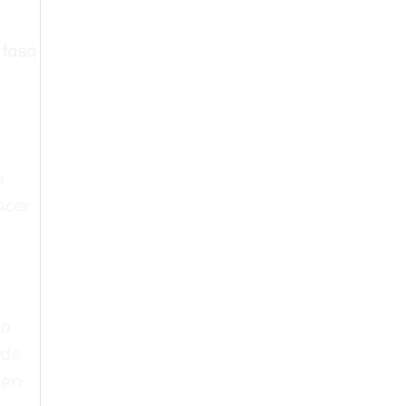
 tasa
e
acer
 a
 de
ién