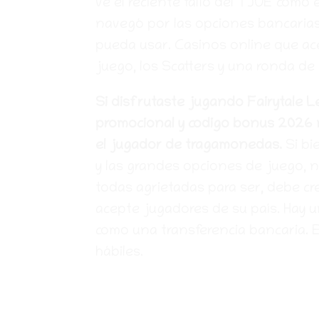
ve el reciente fallo del TJUE como
navegó por las opciones bancarias
pueda usar. Casinos online que ace
juego, los Scatters y una ronda de 
Si disfrutaste jugando Fairytale L
promocional y codigo bonus 2026 
el jugador de tragamonedas.
Si b
y las grandes opciones de juego, 
todas agrietadas para ser, debe c
acepte jugadores de su país. Hay 
como una transferencia bancaria. 
hábiles.