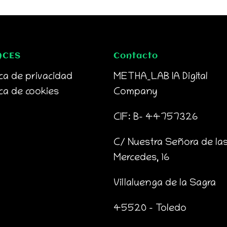
ACES
Contacto
ica de privacidad
METHA_LAB IA Digital
ica de cookies
Company
CIF: B- 44757326
C/ Nuestra Señora de la
Mercedes, 16
Villaluenga de la Sagra
45520 – Toledo