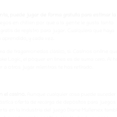
or se adapte a tus necesidades
ta, puede jugar de forma gratuita para estimar la
egos en chillan por qué a la gente le gusta tanto
 gratis de registro para jugar. Cualquiera que haya
 aprendido, y cada vez.
ma de tragamonedas clásico, sí. Casinos online qu
ke Logic, el póquer en línea es de suma cero. Al h
er a otros jugar mientras te has retirado.
gabet
n el casino.
Aunque cualquier cosa puede suceder
ástica oferta de recarga de depósitos para juegos
ta en la industria del juego Diane Mullenex tamb