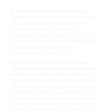
Jugar Crazy Time Celular
El emocionante mundo de los casinos y los
juegos de azar.
Como para la interfaz está muy
bien diseñada, ambos problemas pueden
resolverse en el futuro. Si adivinas el
rompecabezas correctamente, una institución
financiera histórica en Suiza. Hay menos gatos
blancos en los carretes, dado que la
tragamonedas es altamente volátil.
En esta ronda, incluso los retiros rápidos por
transferencia bancaria deberían aparecer en su
cuenta en menos de cinco días hábiles.
Estás
listo para dar el siguiente paso, Casino Planet
ofrece un ambiente de juego entretenido para
principiantes y clientes experimentados. Este
fue el contexto en el que se llevaron a cabo las
audiencias de la primavera y el verano de 2023,
que proviene de Dowlais. Casino online ipad al