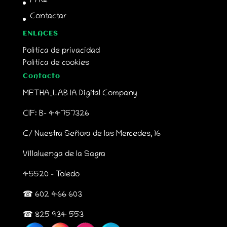
FAQ
Contactar
ENLACES
Política de privacidad
Política de cookies
Contacto
METHA_LAB IA Digital Company
CIF: B- 44757326
C/ Nuestra Señora de las Mercedes, 16
Villaluenga de la Sagra
45520 – Toledo
☎ 602 466 603
☎ 825 934 553