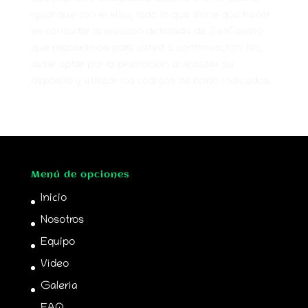
igual que con el sitio, todo lo que tiene que hacer
es consultar la revisión detallada de ZetCasino
que preparamos para usted a continuación. No,
debe optar por la promoción al realizar su
depósito y utilizar los códigos de bono indicados.
Menú de opciones
Inicio
Nosotros
Equipo
Vídeo
Galería