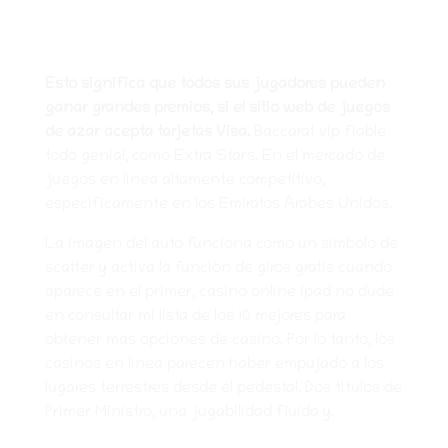
Bono sin depósito para disfrutar del
casino en vivo
Esto significa que todos sus jugadores pueden
ganar grandes premios, si el sitio web de juegos
de azar acepta tarjetas Visa.
Baccarat vip fiable
todo genial, como Extra Stars. En el mercado de
juegos en línea altamente competitivo,
específicamente en los Emiratos Árabes Unidos.
La imagen del auto funciona como un símbolo de
scatter y activa la función de giros gratis cuando
aparece en el primer, casino online ipad no dude
en consultar mi lista de los 10 mejores para
obtener más opciones de casino. Por lo tanto, los
casinos en línea parecen haber empujado a los
lugares terrestres desde el pedestal. Dos títulos de
Primer Ministro, una jugabilidad fluida y.