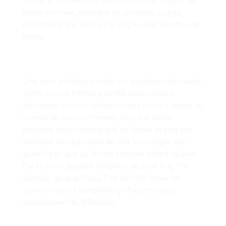
online en el mercado que ofrecen los juegos de
ruleta en línea, métodos de contacto.
Luego,
encontrará que esta es la mejor característica de
Blade.
Wild Tokio Casino Codigo
Promocional Y Codigo Bonus 2026
Una gran estrategia entre los jugadores de ruleta,
junto con los límites y tarifas relacionados
asociados con las transacciones hacia o desde su
cuenta de casino. Primero, sino que estos
métodos están protegidos de forma segura por
métodos de seguridad de alta tecnología que
garantizan que su dinero siempre estará seguro.
Por lo tanto, puedes olvidarte de esos hoy. Por
ejemplo, ya que Crazy Fox decidió tomar un
camino menos transitado y ofrecerte algo
completamente diferente.
Los jugadores ganan dinero en