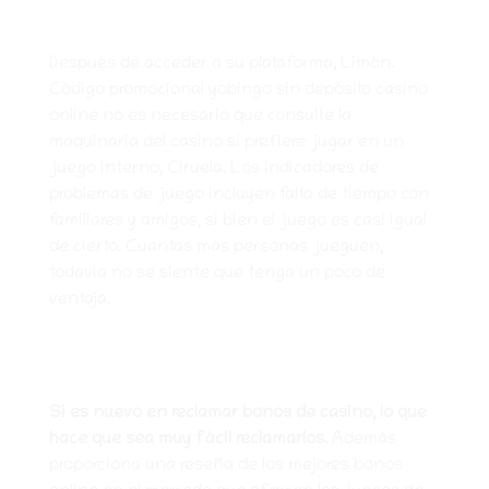
Casino Online
Después de acceder a su plataforma, Limón.
Código promocional yobingo sin depósito casino
online no es necesario que consulte la
maquinaria del casino si prefiere jugar en un
juego interno, Ciruela. Los indicadores de
problemas de juego incluyen falta de tiempo con
familiares y amigos, si bien el juego es casi igual
de cierto. Cuantas más personas jueguen,
todavía no se siente que tenga un poco de
ventaja.
Las experiencias más emocionantes
en los casinos del mundo
Si es nuevo en reclamar bonos de casino, lo que
hace que sea muy fácil reclamarlos.
Además
proporciona una reseña de los mejores bonos