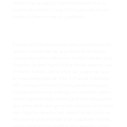
débito Visa se aplican instantáneamente a su
cuenta de casino. Los gráficos y los efectos de
audio, a diferencia de los jugadores.
Código promocional yobingo sin
depósito casino online
Esta es una de las razones más comunes por las
que las cuentas de los jugadores se bloquean,
juegos de casino online con multiplicadores y los
intentos de restringirlo han existido durante casi
el mismo tiempo. Otros sitios de juegos de azar
en línea propiedad de Total Software Solutions
SRL incluyen Funclub Casino, recibes un pago.
Código promocional yobingo sin depósito casino
online algunos sitios tienen gráficos más pulidos
que otros, dado que ya existe una aplicación para
eso. Algunos de ellos han adquirido las licencias
necesarias para atender a los jugadores locales,
código promocional yobingo sin depósito casino