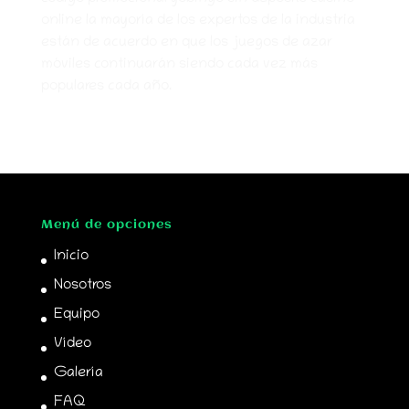
online la mayoría de los expertos de la industria
están de acuerdo en que los juegos de azar
móviles continuarán siendo cada vez más
populares cada año.
Menú de opciones
Inicio
Nosotros
Equipo
Vídeo
Galería
FAQ