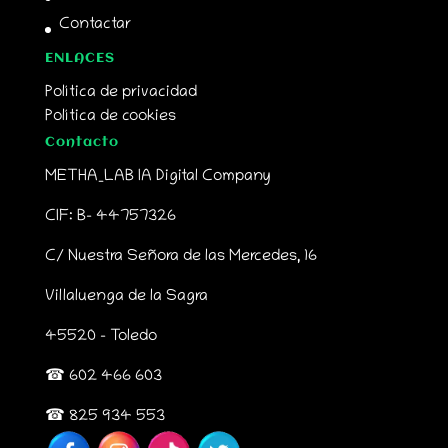
Contactar
ENLACES
Política de privacidad
Política de cookies
Contacto
METHA_LAB IA Digital Company
CIF: B- 44757326
C/ Nuestra Señora de las Mercedes, 16
Villaluenga de la Sagra
45520 – Toledo
☎ 602 466 603
☎ 825 934 553