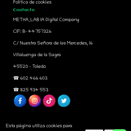
Política de cookies
Contacto
METHA_LAB IA Digital Company
CIF: B- 44757326
C/ Nuestra Señora de las Mercedes, 16
Villaluenga de la Sagra
45520 – Toledo
☎ 602 466 603
☎ 825 934 553
Esta página utiliza cookies para