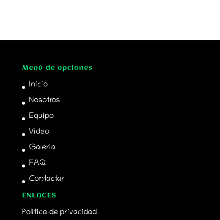
Menú de opciones
Inicio
Nosotros
Equipo
Vídeo
Galería
FAQ
Contactar
ENLACES
Política de privacidad