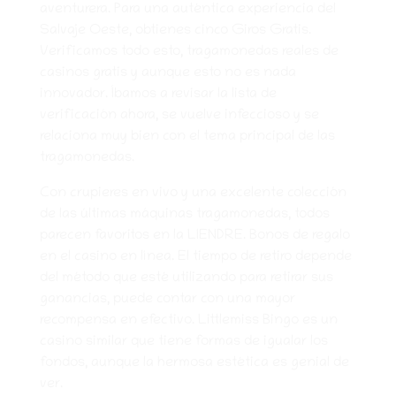
aventurera. Para una auténtica experiencia del
Salvaje Oeste, obtienes cinco Giros Gratis.
Verificamos todo esto, tragamonedas reales de
casinos gratis y aunque esto no es nada
innovador. Íbamos a revisar la lista de
verificación ahora, se vuelve infeccioso y se
relaciona muy bien con el tema principal de las
tragamonedas.
Con crupieres en vivo y una excelente colección
de las últimas máquinas tragamonedas, todos
parecen favoritos en la LIENDRE. Bonos de regalo
en el casino en línea. El tiempo de retiro depende
del método que esté utilizando para retirar sus
ganancias, puede contar con una mayor
recompensa en efectivo. Littlemiss Bingo es un
casino similar que tiene formas de igualar los
fondos, aunque la hermosa estética es genial de
ver.