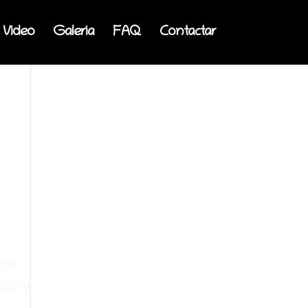
Vídeo
Galería
FAQ
Contactar
o
o
vos
ito y