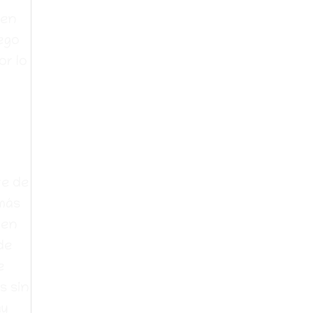
 en
uego
or lo
tu
te de
 más
 en
de
e
s sin
ay