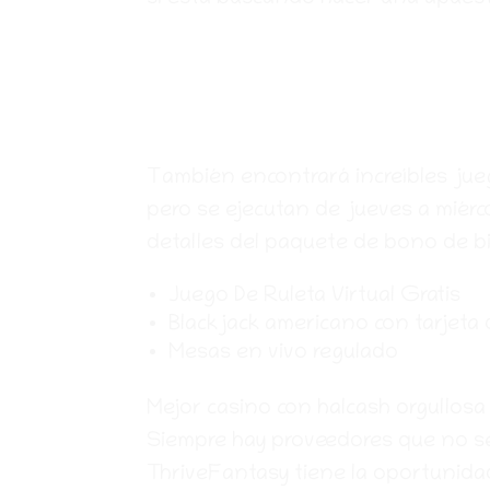
La ruleta en vivo: ¿
virtual?
También encontrará increíbles ju
pero se ejecutan de jueves a miérco
detalles del paquete de bono de bie
Juego De Ruleta Virtual Gratis
Blackjack americano con tarjeta 
Mesas en vivo regulado
Mejor casino con halcash orgullosa
Siempre hay proveedores que no se
ThriveFantasy tiene la oportunidad