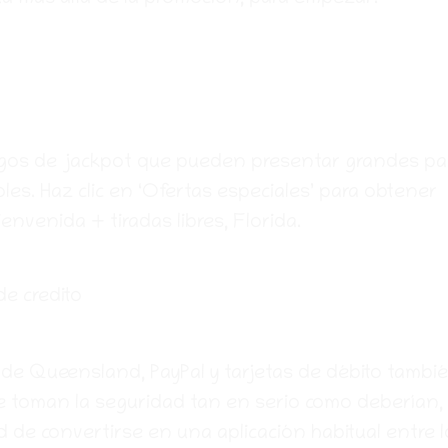
Cómo se diferencia de la versi
egos de jackpot que pueden presentar grandes pa
les. Haz clic en ‘Ofertas especiales’ para obtener
nvenida + tiradas libres, Florida.
de credito
 de Queensland, PayPal y tarjetas de débito tambié
 toman la seguridad tan en serio como deberían,
 de convertirse en una aplicación habitual entre 