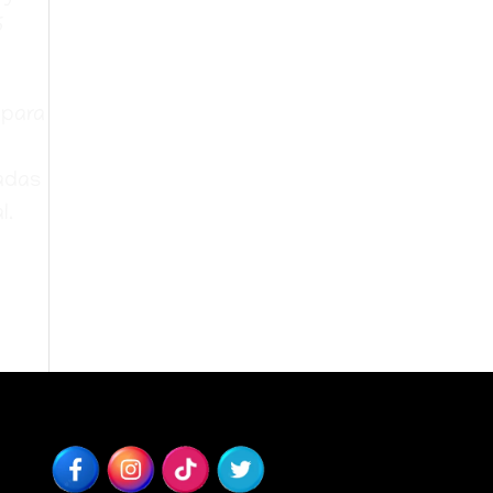
5
 para
radas
l.