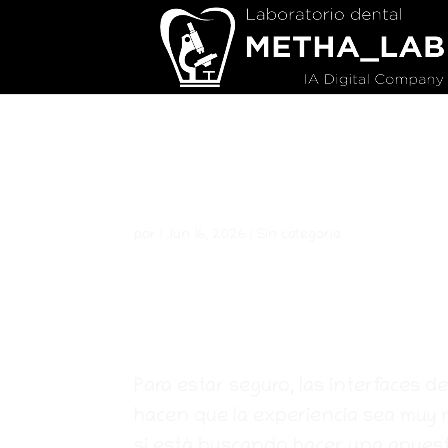
Blackjack America
por
|
Jun 16, 2026
| Sin categoría
Blackjack America
Para estar seguro, las interfaces d
hacen que la experiencia sea muy m
si está buscando hacer una apuest