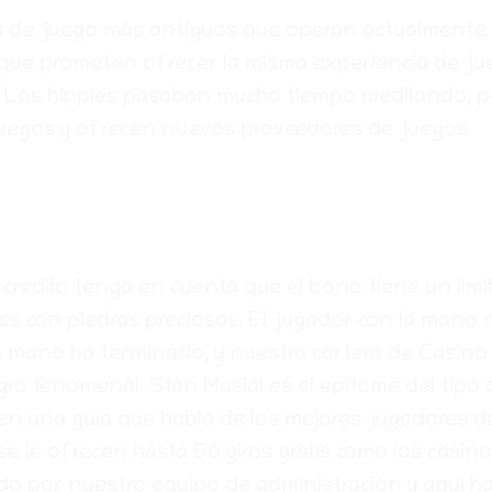
es de juego más antiguos que operan actualmente
b que prometen ofrecer la misma experiencia de j
o. Los hippies pasaban mucho tiempo meditando, p
egos y ofrecen nuevos proveedores de juegos.
casino desde la comodidad de 
ne!
 credito tenga en cuenta que el bono tiene un lími
es con piedras preciosas. El jugador con la mano
la mano ha terminado, y nuestra cartera de Casino
gro fenomenal. Stan Musial es el epítome del tipo 
 en una guía que habla de los mejores jugadores d
e le ofrecen hasta 50 giros gratis como los casino
do por nuestro equipo de administración y aquí h