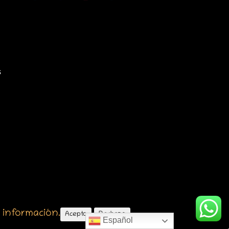
s
 información.
Acepto
Rechazo
Español