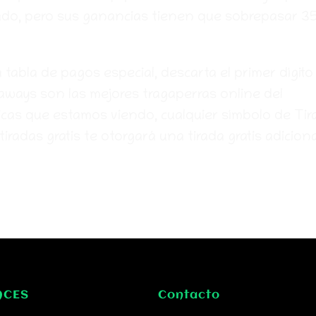
do, pero sus ganancias tienen que sobrepasar 3
tabla de pagos especial, descarta el primer dígito
aways son las mejores tragaperras online del
icas que estamos viendo, cualquier símbolo de Ti
radas gratis te otorgará una tirada gratis adiciona
ACES
Contacto