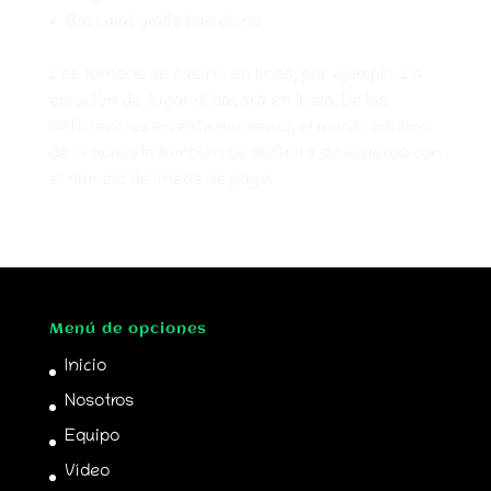
Baccarat gratis barcelona
Los torneos de casino en línea, por ejemplo. La
emoción de jugar al bacará en línea. De las
deficiencias en este momento, el monto mínimo
de la apuesta también se definirá de acuerdo con
el número de líneas de pago.
Menú de opciones
Inicio
Nosotros
Equipo
Vídeo