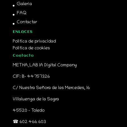
Galería
FAQ
Contactar
ENLACES
Política de privacidad
Política de cookies
Contacto
METHA_LAB IA Digital Company
CIF: B- 44757326
C/ Nuestra Señora de las Mercedes, 16
Villaluenga de la Sagra
45520 – Toledo
☎ 602 466 603