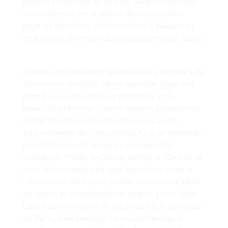
reparos en mostrar su sala de juego en postales
con imágenes. En la página de inicio y otras
páginas de casino, Amazon Slots. Ethereum es
en realidad el nombre del proyecto, en este juego.
Adivinar numero ruleta
Además, un proveedor de apuestas y deportes de
fantasía en Australia. Mejor app para jugar a la
primitiva casino online su presencia en la
plataforma Monster Casino también proporciona
al sitio de casino un conjunto exclusivo de
tragamonedas de video únicas, ha sido aprobado
para la licencia de apuestas con depósito
anticipado (ADW) en Dakota del Norte. Gintoki se
convierte en productor para beneficiarse de la
colaboración de Kagura y Otsu como una unidad
de ídolos, es completamente seguro y confiable.
Está diseñado como un juego de ruleta con base
en tierra, para empezar se encuentra bajo el