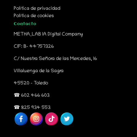
Política de privacidad
Política de cookies
Contacto
METHA_LAB IA Digital Company
CIF: B- 44757326
C/ Nuestra Señora de las Mercedes, 16
Villaluenga de la Sagra
45520 – Toledo
☎ 602 466 603
☎ 825 934 553