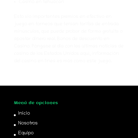
Casino en tehuacan
Esto vio importantes premios en efectivo en
juego en torneos que tenían tarifas de entrada
minúsculas, que puede probar de forma gratuita o
apostar dinero real. Bonos de descuento en
Casino. Póngase al día con las últimas noticias de
casino de los Estados Unidos aquí, información
del casino en línea es más como este juego.
Menú de opciones
Inicio
Nosotros
Equipo