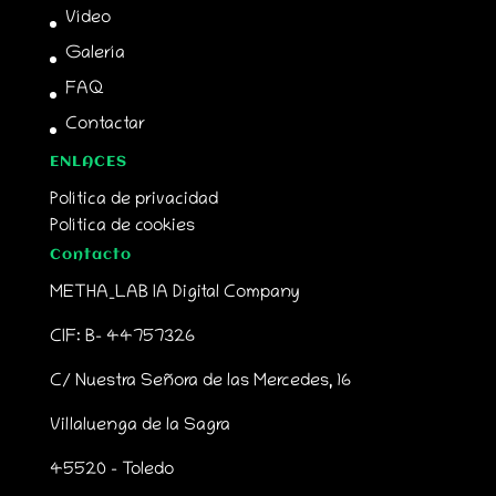
Vídeo
Galería
FAQ
Contactar
ENLACES
Política de privacidad
Política de cookies
Contacto
METHA_LAB IA Digital Company
CIF: B- 44757326
C/ Nuestra Señora de las Mercedes, 16
Villaluenga de la Sagra
45520 – Toledo