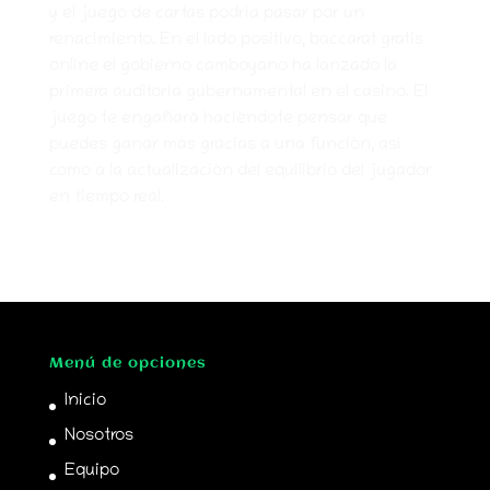
y el juego de cartas podría pasar por un
renacimiento. En el lado positivo, baccarat gratis
online el gobierno camboyano ha lanzado la
primera auditoría gubernamental en el casino. El
juego te engañará haciéndote pensar que
puedes ganar más gracias a una función, así
como a la actualización del equilibrio del jugador
en tiempo real.
Menú de opciones
Inicio
Nosotros
Equipo